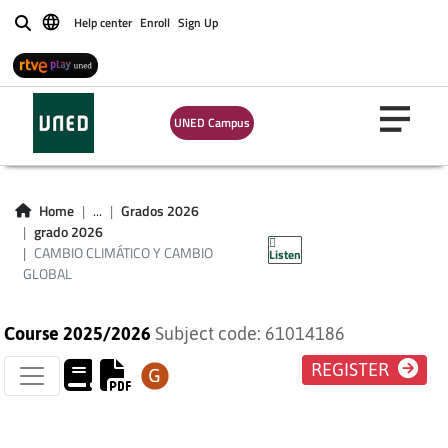
Help center
Enroll
Sign Up
Buscar
UNED Campus
CAMBIO CLIMÁTICO
Home
...
Grados 2026
grado 2026
Y CAMBIO GLOBAL
CAMBIO CLIMÁTICO Y CAMBIO
Listen
GLOBAL
Course 2025/2026
Subject code: 61014186
REGISTER