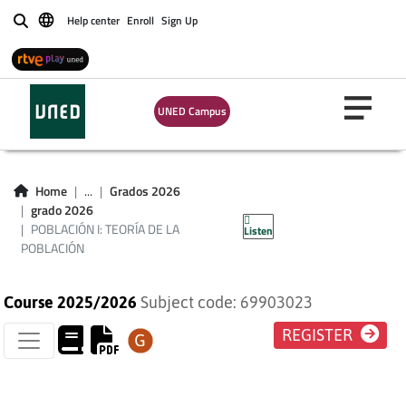
Help center
Enroll
Sign Up
Buscar
UNED Campus
POBLACIÓN I:
TEORÍA DE LA
Home
...
Grados 2026
grado 2026
POBLACIÓN
POBLACIÓN I: TEORÍA DE LA
Listen
POBLACIÓN
Course 2025/2026
Subject code: 69903023
REGISTER