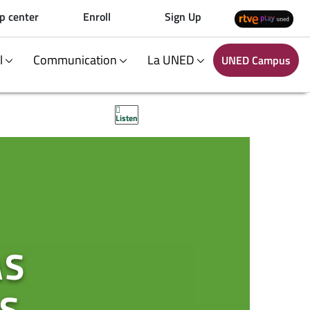
p center
Enroll
Sign Up
al
Communication
La UNED
UNED Campus
Listen
AS
S