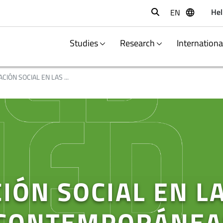
Hel
EN
Buscar
Studies
Research
Internation
CIÓN SOCIAL EN LAS ...
IÓN SOCIAL EN L
 CONTEMPORÁNEA