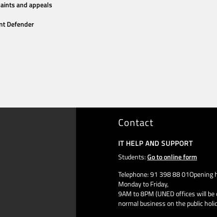
aints and appeals
nt Defender
Contact
IT HELP AND SUPPORT
Students:
Go to online form
Telephone: 91 398 88 01Opening h
Monday to Friday,
9AM to 8PM (UNED offices will be 
normal business on the public holi