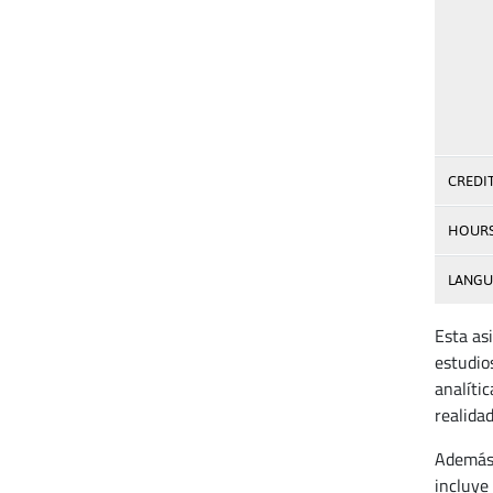
CREDI
HOUR
LANGU
Esta as
estudio
analíti
realidad
Además d
incluye