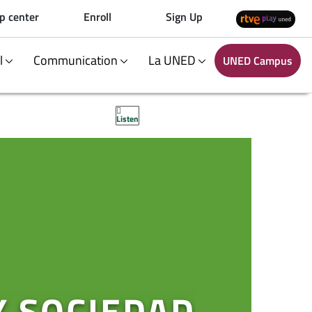
p center
Enroll
Sign Up
al
Communication
La UNED
UNED Campus
Listen
Y SOCIEDAD