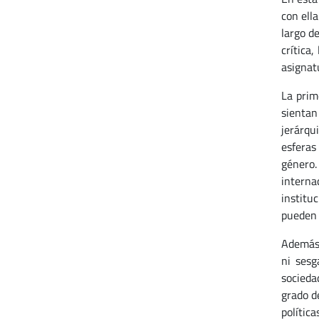
con ell
largo d
crítica,
asignat
La prim
sienta
jerárqu
esferas 
género.
interna
institu
pueden s
Además 
ni sesg
socieda
grado de
polític