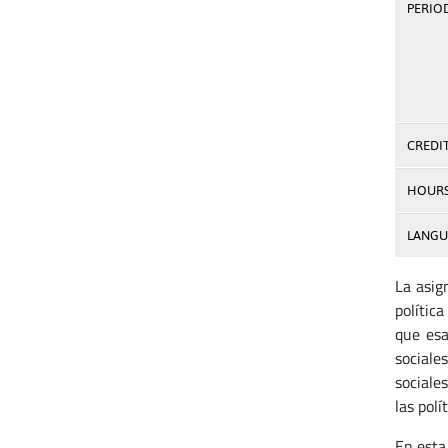
PERIOD
CREDI
HOUR
LANGU
La asig
polític
que esa
sociale
sociale
las polí
En esta