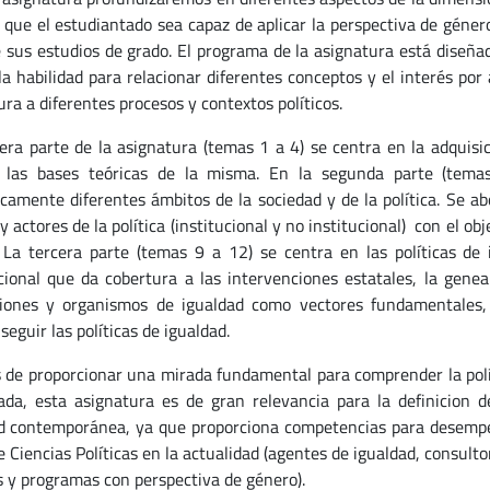
a que el estudiantado sea capaz de aplicar la perspectiva de géner
e sus estudios de grado. El programa de la asignatura está diseñad
 la habilidad para relacionar diferentes conceptos y el interés por
ura a diferentes procesos y contextos políticos.
era parte de la asignatura (temas 1 a 4) se centra en la adquis
n las bases teóricas de la misma. En la segunda parte (tema
icamente diferentes ámbitos de la sociedad y de la política. Se ab
y actores de la política (institucional y no institucional) con el 
 La tercera parte (temas 9 a 12) se centra en las políticas de
cional que da cobertura a las intervenciones estatales, la geneal
ciones y organismos de igualdad como vectores fundamentales, 
eguir las políticas de igualdad.
de proporcionar una mirada fundamental para comprender la políti
ada, esta asignatura es de gran relevancia para la definicion del
d contemporánea, ya que proporciona competencias para desempeñ
 Ciencias Políticas en la actualidad (agentes de igualdad, consulto
as y programas con perspectiva de género).