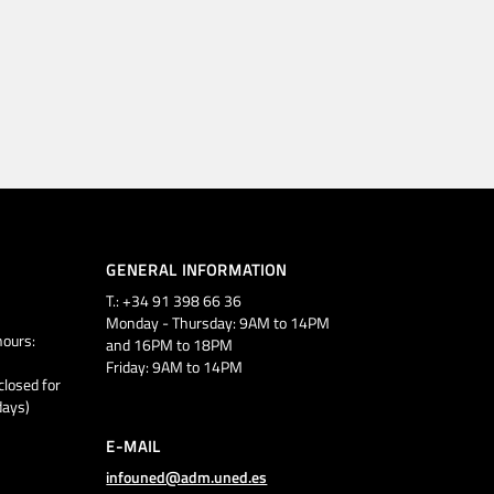
GENERAL INFORMATION
T.: +34 91 398 66 36
Monday - Thursday: 9AM to 14PM
ours:
and 16PM to 18PM
Friday: 9AM to 14PM
closed for
days)
E-MAIL
infouned@adm.uned.es