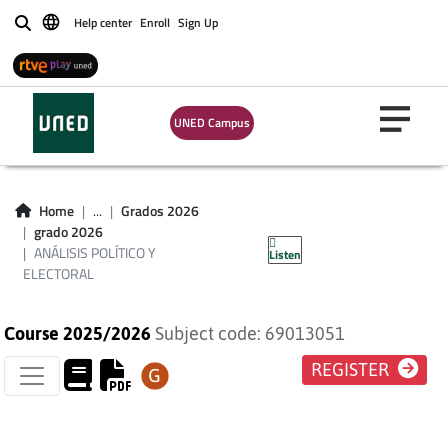
Help center
Enroll
Sign Up
Buscar
UNED Campus
ANÁLISIS POLÍTICO
Home
...
Grados 2026
grado 2026
Y ELECTORAL
ANÁLISIS POLÍTICO Y
Listen
ELECTORAL
Course 2025/2026
Subject code: 69013051
REGISTER