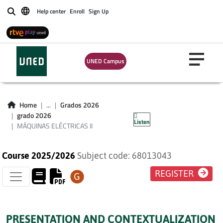
Help center
Enroll
Sign Up
Buscar
UNED Campus
MÁQUINAS
Home
...
Grados 2026
ELÉCTRICAS II
grado 2026
Listen
MÁQUINAS ELÉCTRICAS II
Course 2025/2026
Subject code: 68013043
REGISTER
PRESENTATION AND CONTEXTUALIZATION