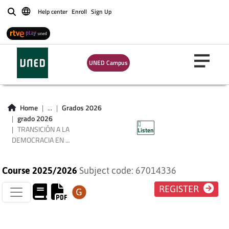
Help center
Enroll
Sign Up
Buscar
UNED Campus
TRANSICIÓN A LA
DEMOCRACIA EN
Home
...
Grados 2026
grado 2026
AMÉRICA LATINA
TRANSICIÓN A LA
Listen
DEMOCRACIA EN ...
Course 2025/2026
Subject code: 67014336
REGISTER