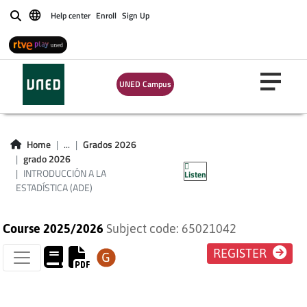
Help center
Enroll
Sign Up
Buscar
UNED Campus
INTRODUCCIÓN A
LA ESTADÍSTICA
Home
...
Grados 2026
grado 2026
(ADE)
INTRODUCCIÓN A LA
Listen
ESTADÍSTICA (ADE)
Course 2025/2026
Subject code: 65021042
REGISTER