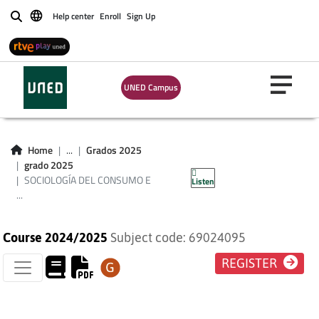
Help center
Enroll
Sign Up
Buscar
SOCIOLOGÍA DEL
UNED Campus
CONSUMO E
INVESTIGACIÓN DE
Home
...
Grados 2025
grado 2025
MERCADOS
SOCIOLOGÍA DEL CONSUMO E
Listen
...
Course 2024/2025
Subject code: 69024095
REGISTER