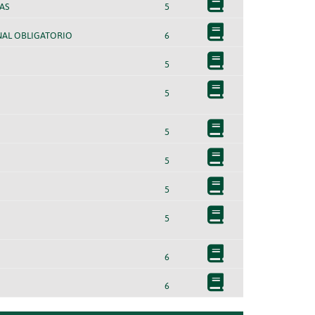
AS
5
NAL OBLIGATORIO
6
5
5
5
5
5
5
6
6