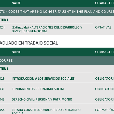
NAME
CHARACTE
CTS / CODES THAT ARE NO LONGER TAUGHT IN THE PLAN AND COURS
TER 1
(Extinguida) - ALTERACIONES DEL DESARROLLO Y
024
OPTATIVAS
DIVERSIDAD FUNCIONAL
RADUADO EN TRABAJO SOCIAL
NAME
CHARACTE
 COURSE
TER 1
INTRODUCCIÓN A LOS SERVICIOS SOCIALES
019
OBLIGATORI
FUNDAMENTOS DE TRABAJO SOCIAL
031
OBLIGATORI
DERECHO CIVIL: PERSONA Y PATRIMONIO
048
OBLIGATORI
ESTADO CONSTITUCIONAL (GRADO EN TRABAJO
054
FORMACIÓN
SOCIAL)