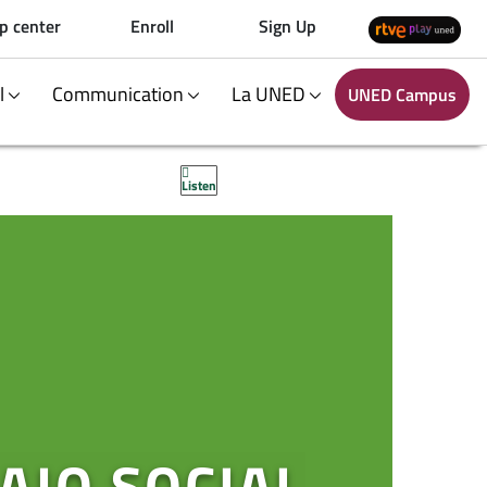
p center
Enroll
Sign Up
al
Communication
La UNED
UNED Campus
Listen
AJO SOCIAL