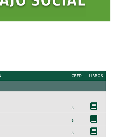
R
CRED.
LIBROS
6
6
6