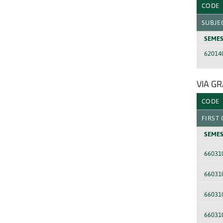
CODE
SUBJE
SEMES
62014
VIA G
CODE
FIRST
SEMES
66031
66031
66031
66031