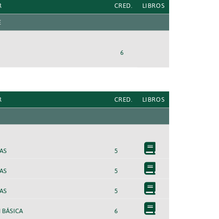
R
CRED.
LIBROS
E
6
R
CRED.
LIBROS
AS
5
AS
5
AS
5
 BÁSICA
6