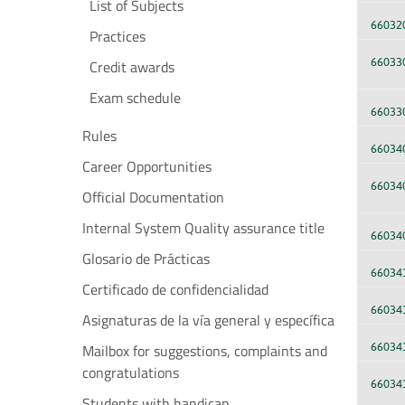
List of Subjects
66032
Practices
66033
Credit awards
Exam schedule
66033
Rules
66034
Career Opportunities
66034
Official Documentation
Internal System Quality assurance title
66034
Glosario de Prácticas
66034
Certificado de confidencialidad
66034
Asignaturas de la vía general y específica
Mailbox for suggestions, complaints and
66034
congratulations
66034
Students with handicap