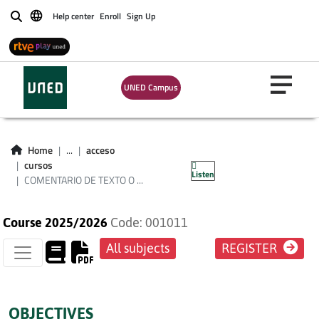
Help center
Enroll
Sign Up
Buscar
COMENTARIO DE
TEXTO O
UNED Campus
DESARROLLO DE UN
TEMA GENERAL DE
Home
...
acceso
ACTUALIDAD
cursos
Listen
COMENTARIO DE TEXTO O ...
Course 2025/2026
Code: 001011
All subjects
REGISTER
OBJECTIVES