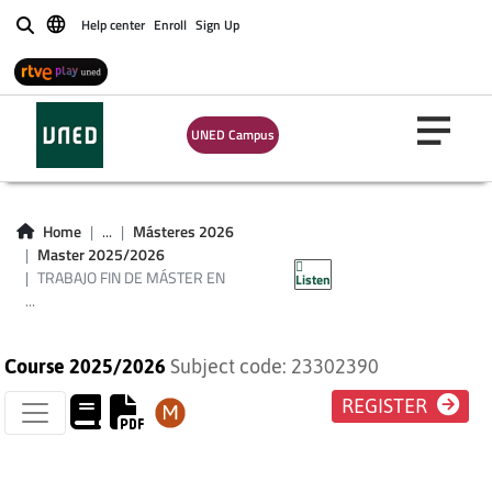
EDUCACIÓN.
Help center
Enroll
Sign Up
Buscar
MÓDULO DE
INVESTIGACIÓN E
UNED Campus
INNOVACIÓN EN
DIAGNÓSTICO Y
Home
...
Másteres 2026
Master 2025/2026
ORIENTACIÓN
TRABAJO FIN DE MÁSTER EN
Listen
...
Course 2025/2026
Subject code: 23302390
REGISTER