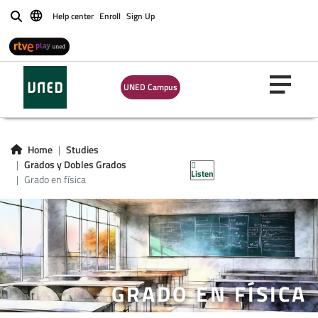
Help center
Enroll
Sign Up
Buscar
UNED Campus
Home
Studies
Grados y Dobles Grados
Listen
Grado en física
GRADO EN FÍSICA