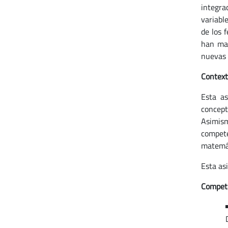
integra
variabl
de los 
han man
nuevas e
Context
Esta as
concept
Asimism
compete
matemát
Esta as
Compete