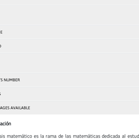
E
D
TS NUMBER
S
AGES AVAILABLE
ación
isis matemático es la rama de las matemáticas dedicada al estudi