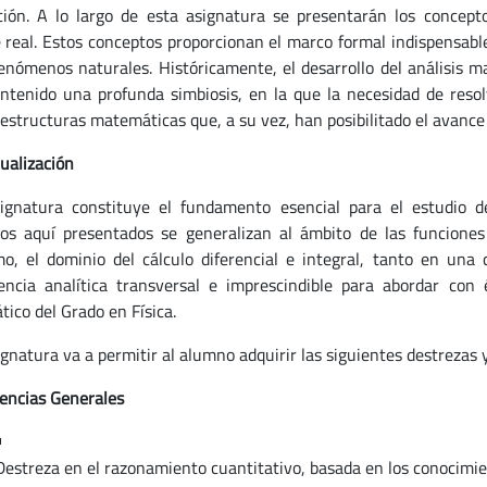
ción. A lo largo de esta asignatura se presentarán los concep
e real. Estos conceptos proporcionan el marco formal indispensable
fenómenos naturales. Históricamente, el desarrollo del análisis ma
tenido una profunda simbiosis, en la que la necesidad de resol
structuras matemáticas que, a su vez, han posibilitado el avance de
ualización
ignatura constituye el fundamento esencial para el estudio de
os aquí presentados se generalizan al ámbito de las funciones 
o, el dominio del cálculo diferencial e integral, tanto en una
ncia analítica transversal e imprescindible para abordar con 
ico del Grado en Física.
ignatura va a permitir al alumno adquirir las siguientes destrezas
ncias Generales
Destreza en el razonamiento cuantitativo, basada en los conocimie