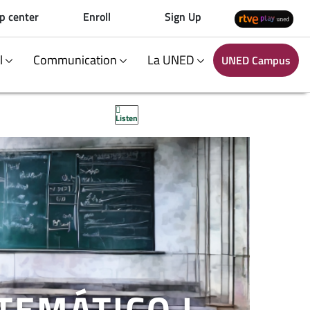
p center
Enroll
Sign Up
al
Communication
La UNED
UNED Campus
Listen
TEMÁTICO I