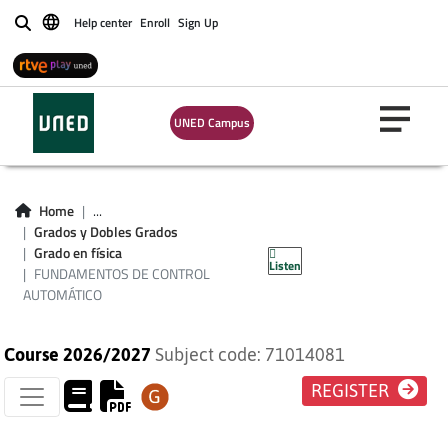
Help center
Enroll
Sign Up
Buscar
UNED Campus
FUNDAMENTOS DE
Home
...
CONTROL
Grados y Dobles Grados
Grado en física
Listen
AUTOMÁTICO
FUNDAMENTOS DE CONTROL
AUTOMÁTICO
Course 2026/2027
Subject code: 71014081
REGISTER