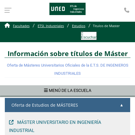
Te
Titulos de Master ETSI. I
Facultades
ETSI. Industriales
Estudios
Titulos de Master
Escuchar
Información sobre títulos de Máster
Oferta de Másteres Universitarios Oficiales de la E.T.S. DE INGENIEROS
INDUSTRIALES
MENÚ DE LA ESCUELA
Oferta de Estudios de MÁSTERES
MÁSTER UNIVERSITARIO EN INGENIERÍA
INDUSTRIAL