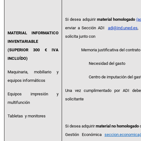
Si desea adquirir
material homologado
(a
enviar a Sección ADI
adi@ind.uned.es
,
MATERIAL INFORMATICO
solicita junto con
INVENTARIABLE
(SUPERIOR 300 € IVA
Memoria justificativa del contrato
INCLUÍDO)
Necesidad del gasto
Maquinaria, mobiliario y
Centro de imputación del gas
equipos informáticos
Una vez cumplimentado por ADI deber
Equipos impresión y
solicitante
multifunción
Tabletas y monitores
Si desea adquirir
material no homologado
c
Gestión Económica
seccion.economica