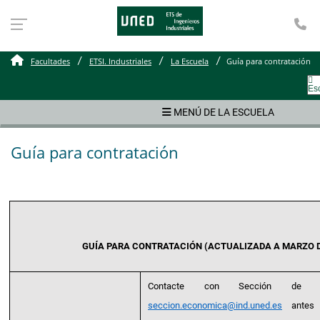
Te
Guía para contratación
Facultades
ETSI. Industriales
La Escuela
Guía para contratación
Es
MENÚ DE LA ESCUELA
Guía para contratación
GUÍA PARA CONTRATACIÓN (ACTUALIZADA A MARZO D
Contacte con Sección de Ge
seccion.economica@ind.uned.es
antes d