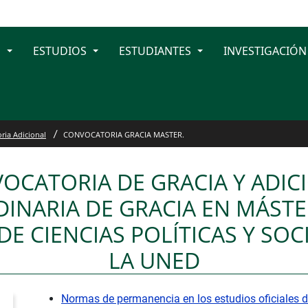
D
ESTUDIOS
ESTUDIANTES
INVESTIGACIÓN
 MASTER.
ria Adicional
CONVOCATORIA GRACIA MASTER.
OCATORIA DE GRACIA Y ADIC
INARIA DE GRACIA EN MÁSTE
DE CIENCIAS POLÍTICAS Y SOC
LA UNED
Normas de permanencia en los estudios oficiales 