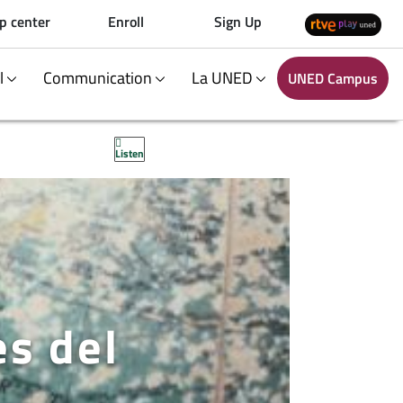
p center
Enroll
Sign Up
al
Communication
La UNED
UNED Campus
Listen
es del