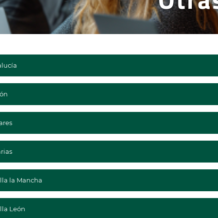
lucía
ón
ares
rias
illa la Mancha
lla León