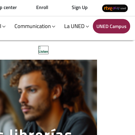
p center
Enroll
Sign Up
al
Communication
La UNED
UNED Campus
Listen
 librerías