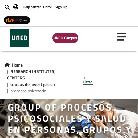
Help center
Enroll
Sign Up
Buscar
UNED Campus
Home
...
RESEARCH INSTITUTES,
CENTERS ...
Listen
Grupos de Investigación
procesos psicosocial
GROUP OF PROCESOS
PSICOSOCIALES Y SALUD
EN PERSONAS, GRUPOS Y