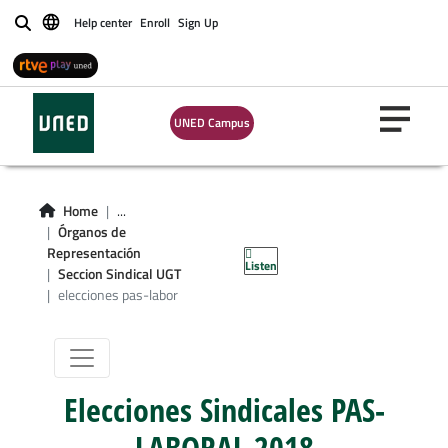
Help center
Enroll
Sign Up
Buscar
UNED Campus
Home
...
Sección Sindical
Órganos de
Representación
Listen
UGT-UNED
Seccion Sindical UGT
elecciones pas-labor
Elecciones Sindicales PAS-
LABORAL 2018