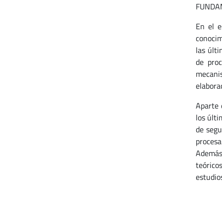
FUNDAM
En el e
conocim
las últ
de proc
mecanis
elabora
Aparte 
los últ
de segu
procesa
Además
teórico
estudios