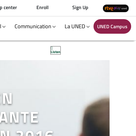
p center
Enroll
Sign Up
al
Communication
La UNED
UNED Campus
Listen
EN
IANTE
N 2016