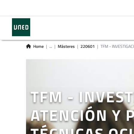
Home
...
Másteres
220601
TFM - INVESTIGACI
TFM - INVES
ATENCIÓN Y 
TÉCNICAS OC