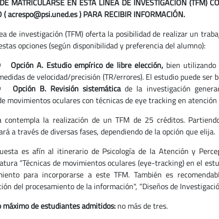
DE MATRICULARSE EN ESTA LÍNEA DE INVESTIGACIÓN (TFM) 
 ( acrespo@psi.uned.es ) PARA RECIBIR INFORMACIÓN.
ea de investigación (TFM) oferta la posibilidad de realizar un trab
estas opciones (según disponibilidad y preferencia del alumno):
Opción A. Estudio empírico de libre elección,
bien utilizando
medidas de velocidad/precisión (TR/errores). El estudio puede ser b
Opción B. Revisión sistemática
de la investigación gener
de movimientos oculares con técnicas de eye tracking en atención 
a contempla la realización de un TFM de 25 créditos. Partiend
ará a través de diversas fases, dependiendo de la opción que elija.
uesta es afín al itinerario de Psicología de la Atención y Perc
natura “Técnicas de movimientos oculares (eye-tracking) en el estu
miento para incorporarse a este TFM. También es recomendabl
ción del procesamiento de la información", “Diseños de Investigaci
máximo de estudiantes admitidos:
no más de tres.