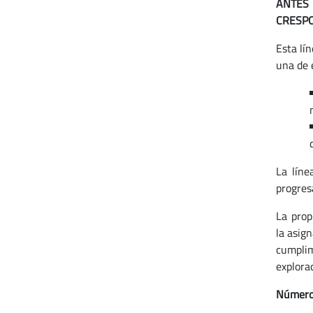
ANTES 
CRESPO
Esta lín
una de 
La líne
progres
La prop
la asig
cumpli
explora
Número 