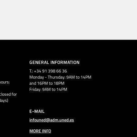
GENERAL INFORMATION
T.: +34 91 398 66 36
Monday - Thursday: 9AM to 14PM
ours:
and 16PM to 18PM
Friday: 9AM to 14PM
closed for
days)
E-MAIL
infouned@adm.uned.es
MORE INFO