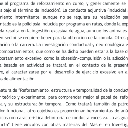
e al programa de reforzamiento en curso, y genéricamente se 
os bajo el término de inducción). La conducta adjuntiva (inducida)
miento intermitente, aunque no se requiera su realización par
tado es la polidipsia inducida por programa en ratas, donde la ex
da resulta en la ingestión excesiva de agua, aunque los animale
en sed ni se requiere beber para la obtención de la comida. Otros
cación o la carrera. La investigación conductual y neurobiológica 
 comportamientos, que como se ha dicho pueden estar a la base de 
ortamiento excesivo, como la obsesión-compulsión o la adicción
a basada en actividad se tratará en el contexto de la pres
vo, al caracterizarse por el desarrollo de ejercicio excesivo e
os de alimentación.
natura de “Reforzamiento, estructura y temporalidad de la conduct
r teórico y experimental para comprender mejor el papel del ref
a y su estructuración temporal. Como tratará también de pat
lor funcional, otro objetivo es proporcionar herramientas de aná
gicos con característica definitoria de conducta excesiva. La asig
ucta” tiene vínculos con otras materias del Master en Investig