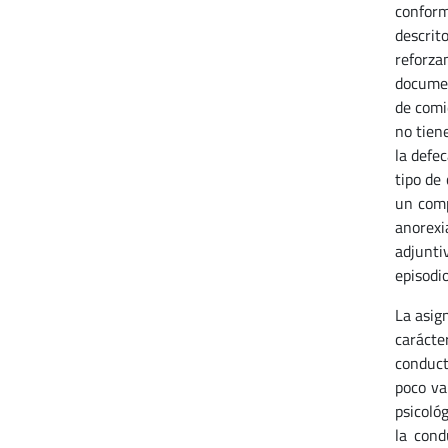
conform
descrit
reforza
documen
de comi
no tien
la defe
tipo de
un comp
anorexi
adjunti
episodi
La asig
carácte
conduct
poco va
psicoló
la cond