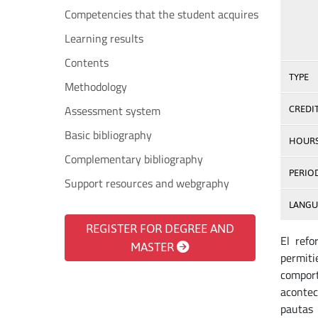
Competencies that the student acquires
Learning results
Contents
TYPE
Methodology
Assessment system
CREDI
Basic bibliography
HOUR
Complementary bibliography
PERIO
Support resources and webgraphy
LANGU
REGISTER FOR DEGREE AND
El ref
MASTER
permiti
compor
acontec
pautas 