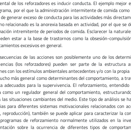
ntal de los reforzadores es inducir conducta. El ejemplo mejor es
grama, por el que la administración intermitente de comida como 
de generar exceso de conducta para las actividades más directame
o relacionado es la anorexia basada en actividad, por el que se d
ación intremitente de periodos de comida. Esclarecer la natural
eden estar a la base de trastornos como la obsesión-compulsión
amientos excesivos en general.
secuencias de las acciones son posiblemente uno de los determ
encias (los reforzadores) pueden ser parte de la estructura a
nes con los estímulos ambientales antecedentes y/o con la propia 
ucho más general como determinantes del comportamiento, a travé
a adecuados para la supervivencia. El reforzamiento, entendid
a como un regulador general del comportamiento, estructurando
a las situaciones cambiantes del medio. Este tipo de análisis se h
ias para diferentes sistemas motivacionales relacionados con ac
, reproducción), también se puede aplicar para caracterizar la 
 programas de reforzamiento normalmente utilizados en la inves
tación sobre la ocurrencia de diferentes tipos de comportam