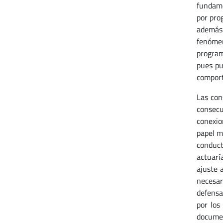
fundame
por pro
además 
fenómen
program
pues pu
comport
Las con
consecu
conexio
papel m
conduct
actuarí
ajuste 
necesar
defensa
por los
documen