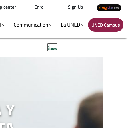
p center
Enroll
Sign Up
al
Communication
La UNED
UNED Campus
Listen
 Y
TA