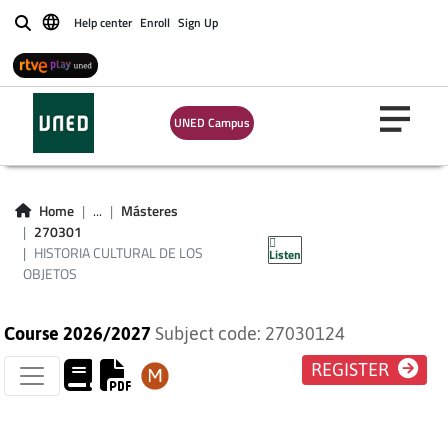
Help center
Enroll
Sign Up
Buscar
UNED Campus
HISTORIA CULTURAL
Home
...
Másteres
270301
DE LOS OBJETOS
HISTORIA CULTURAL DE LOS
Listen
OBJETOS
Course 2026/2027
Subject code: 27030124
REGISTER