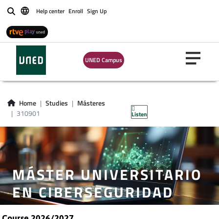
Help center
Enroll
Sign Up
Buscar
UNED Campus
Home
Studies
Másteres
310901
Listen
MÁSTER UNIVERSITARIO
EN CIBERSEGURIDAD
Course 2026/2027