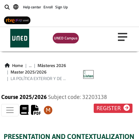
Help center
Enroll
Sign Up
Buscar
LA POLÍTICA
UNED Campus
EXTERIOR Y DE
SEGURIDAD COMÚN
Home
...
Másteres 2026
(PESC) DE LA UE
Master 2025/2026
Listen
LA POLÍTICA EXTERIOR Y DE ...
Course 2025/2026
Subject code: 32203138
REGISTER
PRESENTATION AND CONTEXTUALIZATION