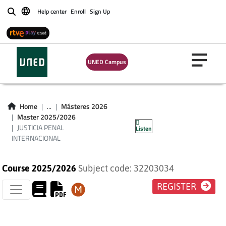
Help center
Enroll
Sign Up
Buscar
UNED Campus
JUSTICIA PENAL
Home
...
Másteres 2026
Master 2025/2026
INTERNACIONAL
JUSTICIA PENAL
Listen
INTERNACIONAL
Course 2025/2026
Subject code: 32203034
REGISTER