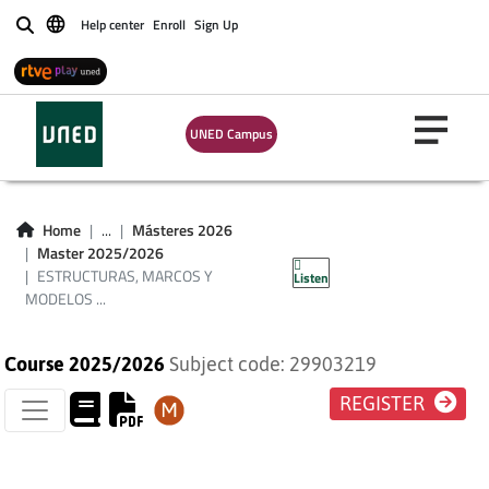
ESTRUCTURAS,
Help center
Enroll
Sign Up
Buscar
MARCOS Y
MODELOS
UNED Campus
CULTURALES DE LA
COMUNICACIÓN
Home
...
Másteres 2026
Master 2025/2026
PÚBLICA
ESTRUCTURAS, MARCOS Y
Listen
MODELOS ...
Course 2025/2026
Subject code: 29903219
REGISTER