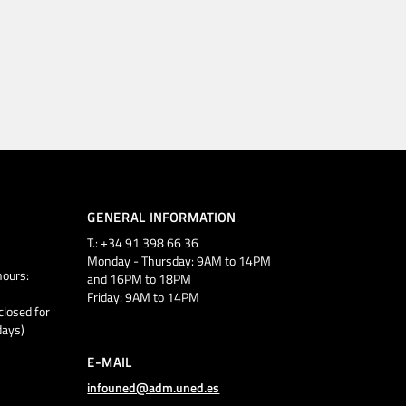
GENERAL INFORMATION
T.: +34 91 398 66 36
Monday - Thursday: 9AM to 14PM
ours:
and 16PM to 18PM
Friday: 9AM to 14PM
closed for
days)
E-MAIL
infouned@adm.uned.es