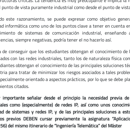
tructuras críticas. La tendencia es muy preocupante e implica la 
l punto de vista puramente industrial como desde el punto de vista
do este razonamiento, se puede expresar como objetivo genera
ad informática como uno de los puntos clave a tener en cuenta en 
imiento de sistemas de comunicación industrial, enseñando 
encias, siempre negativas, podría tener el no hacerlo así.
a de conseguir que los estudiantes obtengan el conocimiento de l
nados con las redes industriales, tanto los de naturaleza física c
udiantes obtengan el conocimiento de las principales soluciones té
stria para tratar de minimizar los riesgos asociados a tales pro
specialmente orientado a aspectos prácticos, por lo que se debe pla
ientos citados.
importante señalar desde el principio la necesidad previa d
iales como (especialmente) de redes IP, así como unos conocimi
ad de sistemas y redes IP, y de las principales soluciones a e
tos previos DEBEN cursar previamente la asignatura “Aplicacio
6) del mismo itinerario de “Ingeniería Telemática” del Máster