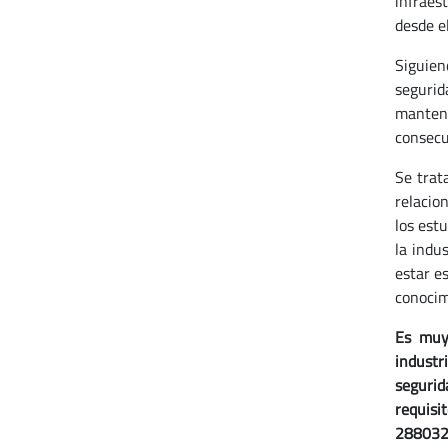
infraes
desde e
Siguien
segurid
manten
consecu
Se trat
relacio
los est
la indu
estar e
conocim
Es muy 
industr
segurid
requisi
2880325