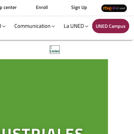
p center
Enroll
Sign Up
al
Communication
La UNED
UNED Campus
Listen
DUSTRIALES