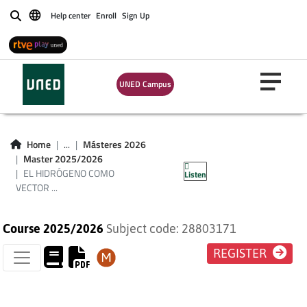
Help center
Enroll
Sign Up
Buscar
EL HIDRÓGENO
UNED Campus
COMO VECTOR
ENERGÉTICO (PLAN
Home
...
Másteres 2026
Master 2025/2026
2009)
EL HIDRÓGENO COMO
Listen
VECTOR ...
Course 2025/2026
Subject code: 28803171
REGISTER