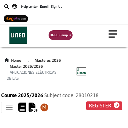
RENOVABLES
Help center
Enroll
Sign Up
Buscar
(MÁSTER DE
INVESTIGACIÓN EN
UNED Campus
TECNOLOGÍAS
INDUSTRIALES)
Home
...
Másteres 2026
Master 2025/2026
(PLAN 2024)
APLICACIONES ELÉCTRICAS
Listen
DE LAS ...
Course 2025/2026
Subject code: 28010218
REGISTER