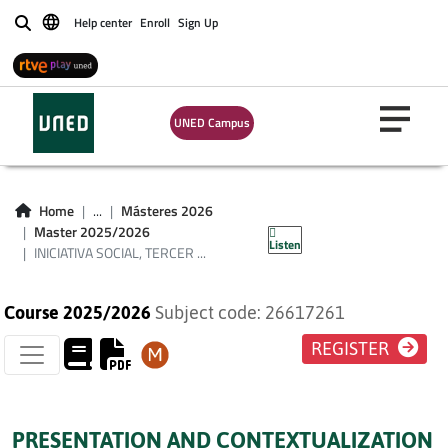
Help center
Enroll
Sign Up
Buscar
UNED Campus
INICIATIVA SOCIAL,
TERCER SECTOR Y
Home
...
Másteres 2026
VOLUNTARIADO
Master 2025/2026
Listen
INICIATIVA SOCIAL, TERCER ...
Course 2025/2026
Subject code: 26617261
REGISTER
PRESENTATION AND CONTEXTUALIZATION