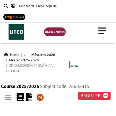
Help center
Enroll
Sign Up
Buscar
ORGANIZACIÓN
UNED Campus
ECONÓMICA DE LA
UE (PLAN DE
Home
...
Másteres 2026
Master 2025/2026
ESTUDIOS 2013)
ORGANIZACIÓN ECONÓMICA
Listen
DE LA UE ...
Course 2025/2026
Subject code: 26602815
REGISTER