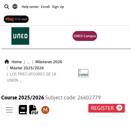
Help center
Enroll
Sign Up
Buscar
LOS PRECURSORES
UNED Campus
DE LA UNIÓN
EUROPEA (PLAN DE
Home
...
Másteres 2026
Master 2025/2026
ESTUDIOS 2013)
LOS PRECURSORES DE LA
Listen
UNIÓN ...
Course 2025/2026
Subject code: 26602779
REGISTER