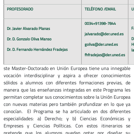
PROFESORADO
TELÉFONO /EMAIL
U
0034+91398-7844
F
Dr. Javier Alvarado Planas
jalvarado@der.uned.es
Dr. D. Gonzalo Oliva Manso
goliva@der.uned.es
H
Dr. D. Fernando Hernández Fradejas
l
fhfradejas@der.uned.es
ste Master-Doctorado en Unión Europea tiene una innegable
vocación interdisciplinar y aspira a ofrecer conocimientos
sólidos a alumnos con diferentes formaciones previas, de
manera que las enseñanzas integradas en este Programa les
permitan completar sus conocimientos sobre la Unión Europea
con nuevas materias pero también profundizar en lo que ya
conocían. El Programa se ha articulado en dos diferentes
especialidades: a) Derecho; y b) Ciencias Económicas y
Empreses y Ciencias Políticas. Con estos itinerarios se
pretende que los alumnos puedan optar por diseñar su