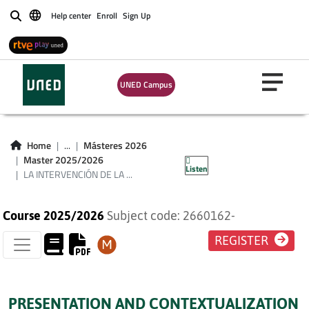
Help center
Enroll
Sign Up
Buscar
LA INTERVENCIÓN
UNED Campus
DE LA
ADMINISTRACIÓN
Home
...
Másteres 2026
EN EL TURISMO
Master 2025/2026
Listen
LA INTERVENCIÓN DE LA ...
Course 2025/2026
Subject code: 2660162-
REGISTER
PRESENTATION AND CONTEXTUALIZATION