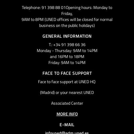
Telephone: 91 398 88 01Opening hours: Monday to
Friday,
9AM to 8PM (UNED offices will be closed for normal
business on the public holidays)
GENERAL INFORMATION
T.: +34 91 398 66 36
Monday - Thursday: 9AM to 14PM
and 16PM to 18PM
Friday: 9AM to 14PM
FACE TO FACE SUPPORT
Face to face support at UNED HQ
(Madrid) or your nearest UNED
Associated Center
MORE INFO
E-MAIL
infouned@adm.uned.es