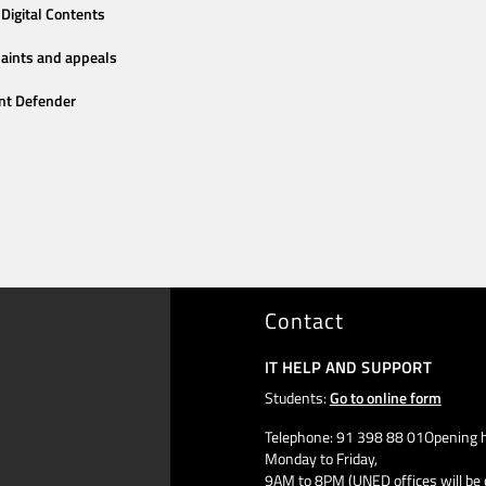
Digital Contents
aints and appeals
nt Defender
Contact
IT HELP AND SUPPORT
Students:
Go to online form
Telephone: 91 398 88 01Opening h
Monday to Friday,
9AM to 8PM (UNED offices will be 