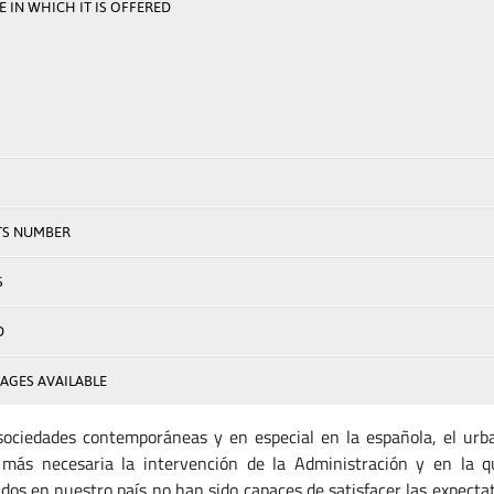
 IN WHICH IT IS OFFERED
TS NUMBER
S
D
AGES AVAILABLE
sociedades contemporáneas y en especial en la española, el ur
 más necesaria la intervención de la Administración y en la q
ados en nuestro país no han sido capaces de satisfacer las expecta