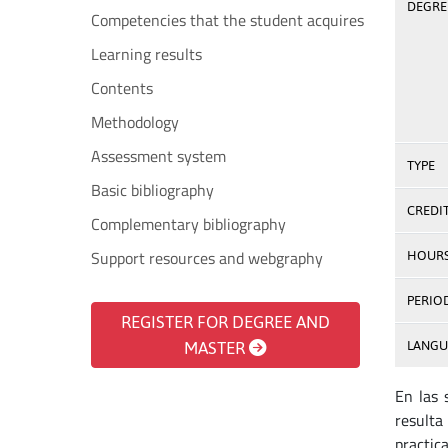
DEGREE
Competencies that the student acquires
Learning results
Contents
Methodology
Assessment system
TYPE
Basic bibliography
CREDI
Complementary bibliography
Support resources and webgraphy
HOUR
PERIO
REGISTER FOR DEGREE AND
MASTER
LANGU
En las 
resulta
practic