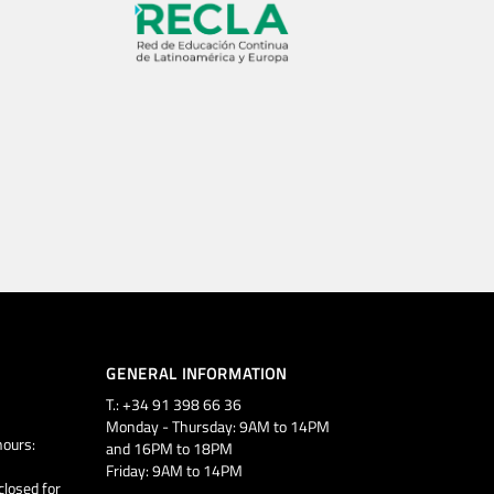
GENERAL INFORMATION
T.: +34 91 398 66 36
Monday - Thursday: 9AM to 14PM
ours:
and 16PM to 18PM
Friday: 9AM to 14PM
closed for