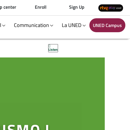
p center
Enroll
Sign Up
al
Communication
La UNED
UNED Campus
Listen
ISMO I