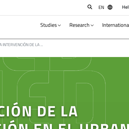
Hel
EN
Buscar
Studies
Research
Internation
A INTERVENCIÓN DE LA ...
CIÓN DE LA
IÓN EN EL URBAN