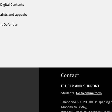
Digital Contents
aints and appeals
nt Defender
Contact
IT HELP AND SUPPORT
Students:
Go to online form
Telephone: 91 398 88 01Opening h
Monday to Friday,
9AM to 8PM (UNED offices will be 