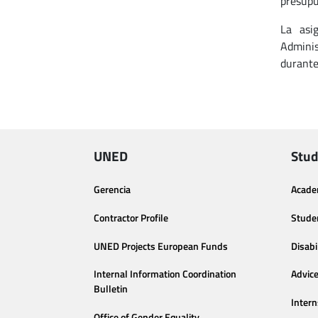
presupu
La asi
Adminis
durante
UNED
Stud
Gerencia
Acade
Contractor Profile
Stude
UNED Projects European Funds
Disabi
Internal Information Coordination
Advic
Bulletin
Intern
Office of Gender Equality