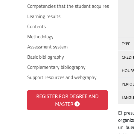
Competencies that the student acquires
Learning results
Contents
Methodology
TYPE
Assessment system
Basic bibliography
CREDI
Complementary bibliography
HOUR
Support resources and webgraphy
PERIO
REGISTER FOR DEGREE AND
LANGU
MASTER
El pres
organiza
un buen