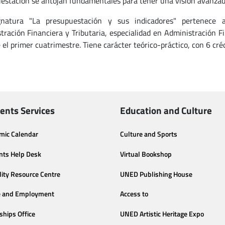
estación se antojan fundamentales para tener una visión avanzada
gnatura "La presupuestación y sus indicadores" pertenece 
tración Financiera y Tributaria, especialidad en Administración F
 el primer cuatrimestre. Tiene carácter teórico-práctico, con 6 cré
ents Services
Education and Culture
mic Calendar
Culture and Sports
nts Help Desk
Virtual Bookshop
lity Resource Centre
UNED Publishing House
e and Employment
Access to
ships Office
UNED Artistic Heritage Expo