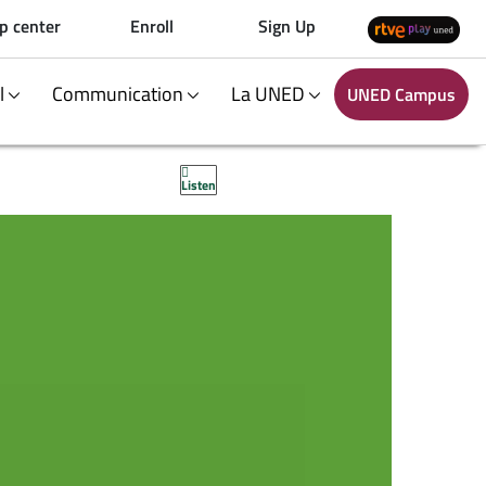
p center
Enroll
Sign Up
al
Communication
La UNED
UNED Campus
Listen