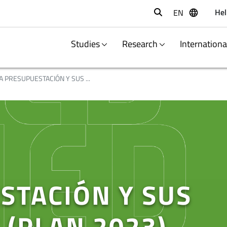
Hel
EN
Buscar
Studies
Research
Internation
A PRESUPUESTACIÓN Y SUS ...
STACIÓN Y SUS
 (PLAN 2023)