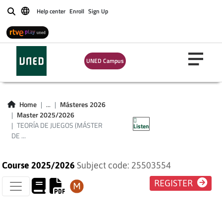
Help center
Enroll
Sign Up
Buscar
TEORÍA DE JUEGOS
UNED Campus
(MÁSTER DE
INVESTIGACIÓN EN
Home
...
Másteres 2026
Master 2025/2026
ECONOMÍA)
TEORÍA DE JUEGOS (MÁSTER
Listen
DE ...
Course 2025/2026
Subject code: 25503554
REGISTER