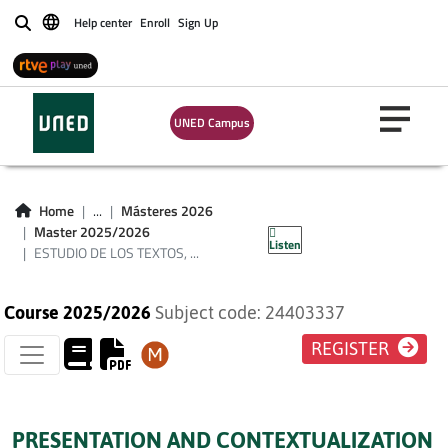
TEXTOS,
Help center
Enroll
Sign Up
Buscar
VOCABULARIOS Y
DICCIONARIOS DE
UNED Campus
ESPECIALIDAD DEL
ESPAÑOL (SIGLOS
Home
...
Másteres 2026
XV - XVIII)
Master 2025/2026
Listen
ESTUDIO DE LOS TEXTOS, ...
Course 2025/2026
Subject code: 24403337
REGISTER
PRESENTATION AND CONTEXTUALIZATION