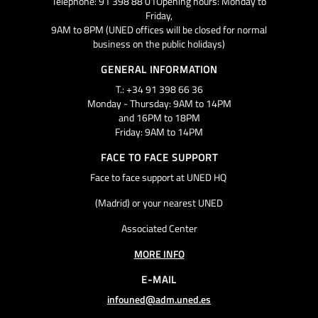
Telephone: 91 398 88 01Opening hours: Monday to
Friday,
9AM to 8PM (UNED offices will be closed for normal
business on the public holidays)
GENERAL INFORMATION
T.: +34 91 398 66 36
Monday - Thursday: 9AM to 14PM
and 16PM to 18PM
Friday: 9AM to 14PM
FACE TO FACE SUPPORT
Face to face support at UNED HQ
(Madrid) or your nearest UNED
Associated Center
MORE INFO
E-MAIL
infouned@adm.uned.es