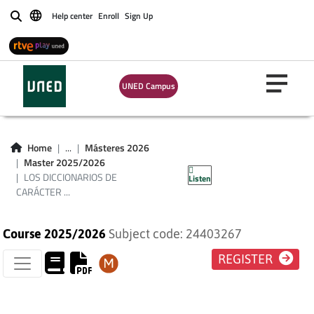
Help center
Enroll
Sign Up
Buscar
UNED Campus
LOS DICCIONARIOS
DE CARÁCTER
Home
...
Másteres 2026
Master 2025/2026
DIACRÓNICO
LOS DICCIONARIOS DE
Listen
CARÁCTER ...
Course 2025/2026
Subject code: 24403267
REGISTER