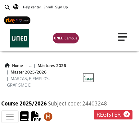
MARCAS,
Help center
Enroll
Sign Up
Buscar
EJEMPLOS,
GRAFISMO E
UNED Campus
ILUSTRACIONES EN
LOS DICCIONARIOS
Home
...
Másteres 2026
Master 2025/2026
ESCOLARES Y DIDÁC
MARCAS, EJEMPLOS,
Listen
GRAFISMO E ...
Course 2025/2026
Subject code: 24403248
REGISTER