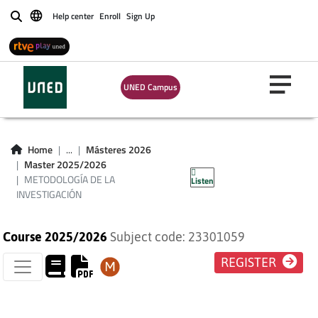
Help center
Enroll
Sign Up
Buscar
UNED Campus
METODOLOGÍA DE
Home
...
Másteres 2026
Master 2025/2026
LA INVESTIGACIÓN
METODOLOGÍA DE LA
Listen
INVESTIGACIÓN
Course 2025/2026
Subject code: 23301059
REGISTER