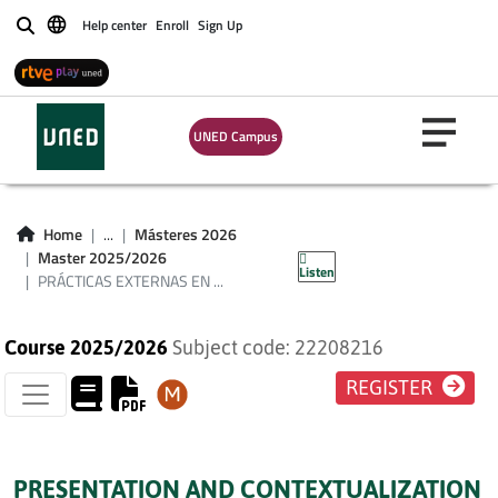
Help center
Enroll
Sign Up
Buscar
PRÁCTICAS
EXTERNAS EN
UNED Campus
PSICOLOGÍA DE LA
INTERVENCIÓN
Home
...
Másteres 2026
SOCIAL
Master 2025/2026
Listen
PRÁCTICAS EXTERNAS EN ...
Course 2025/2026
Subject code: 22208216
REGISTER
PRESENTATION AND CONTEXTUALIZATION