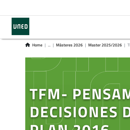
Home
...
Másteres 2026
Master 2025/2026
T
TFM- PENSAM
DECISIONES 
PLAN 2016