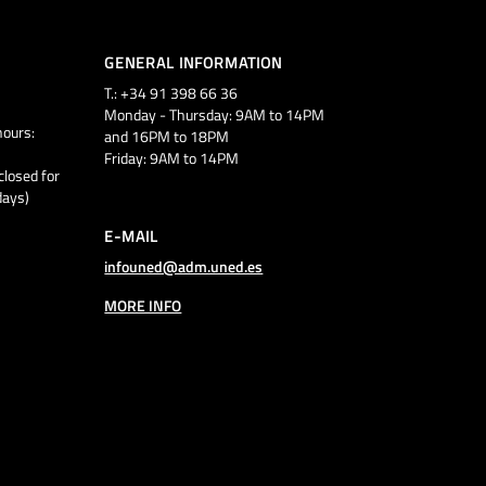
GENERAL INFORMATION
T.: +34 91 398 66 36
Monday - Thursday: 9AM to 14PM
ours:
and 16PM to 18PM
Friday: 9AM to 14PM
closed for
days)
E-MAIL
infouned@adm.uned.es
MORE INFO