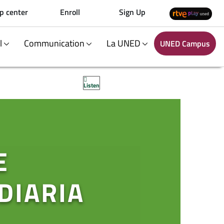
p center
Enroll
Sign Up
al
Communication
La UNED
UNED Campus
Listen
E
DIARIA