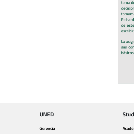
toma de
decisio
tomamos
Richard
de este
escribi
La asig
sus con
básicos
UNED
Stud
Gerencia
Acade