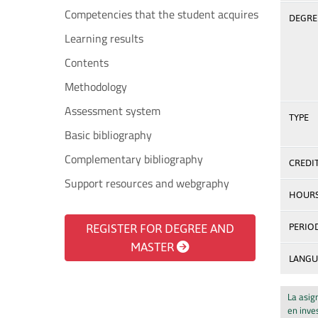
Competencies that the student acquires
DEGREE
Learning results
Contents
Methodology
Assessment system
TYPE
Basic bibliography
Complementary bibliography
CREDI
Support resources and webgraphy
HOUR
REGISTER FOR DEGREE AND
PERIO
MASTER
LANGU
La asig
en inve