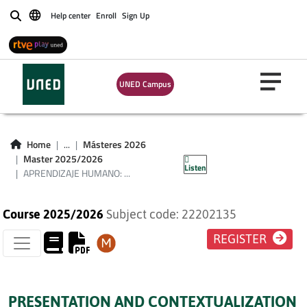
APRENDIZAJE
Help center
Enroll
Sign Up
Buscar
HUMANO:
APLICACIONES DEL
UNED Campus
BIOFEEDBACK Y
USOS EN
Home
...
Másteres 2026
INVESTIGACIÓN
Master 2025/2026
Listen
APRENDIZAJE HUMANO: ...
Course 2025/2026
Subject code: 22202135
REGISTER
PRESENTATION AND CONTEXTUALIZATION