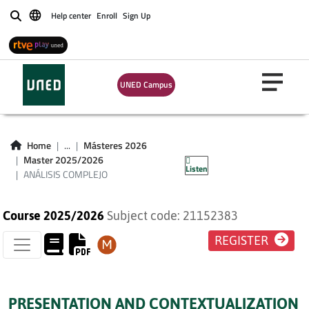
Help center
Enroll
Sign Up
Buscar
UNED Campus
Home
...
Másteres 2026
ANÁLISIS COMPLEJO
Master 2025/2026
Listen
ANÁLISIS COMPLEJO
Course 2025/2026
Subject code: 21152383
REGISTER
PRESENTATION AND CONTEXTUALIZATION