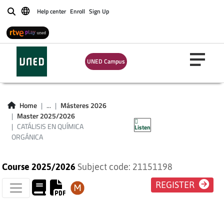
Help center
Enroll
Sign Up
Buscar
UNED Campus
CATÁLISIS EN
Home
...
Másteres 2026
Master 2025/2026
QUÍMICA ORGÁNICA
CATÁLISIS EN QUÍMICA
Listen
ORGÁNICA
Course 2025/2026
Subject code: 21151198
REGISTER