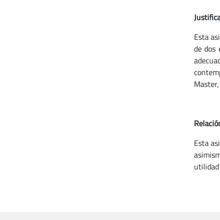
Justific
Esta as
de dos 
adecua
contemp
Master,
Relació
Esta as
asimism
utilidad