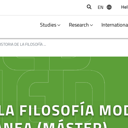
Hel
EN
Buscar
Studies
Research
Internation
ISTORIA DE LA FILOSOFÍA ...
 LA FILOSOFÍA MO
NEA (MÁSTER)