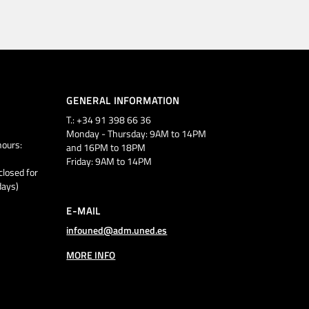
GENERAL INFORMATION
T.: +34 91 398 66 36
Monday - Thursday: 9AM to 14PM
ours:
and 16PM to 18PM
Friday: 9AM to 14PM
closed for
days)
E-MAIL
infouned@adm.uned.es
MORE INFO