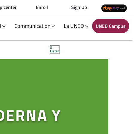
p center
Enroll
Sign Up
al
Communication
La UNED
UNED Campus
Listen
DERNA Y