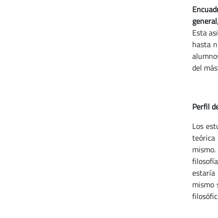
Encuadr
general,
Esta as
hasta n
alumnos
del mást
Perfil d
Los est
teórica
mismo. 
filosof
estaría
mismo s
filosófic