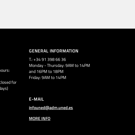
GENERAL INFORMATION
T.: +34 91 398 66 36
Monday - Thursday: 9AM to 14PM
ours:
and 16PM to 18PM
Friday: 9AM to 14PM
closed for
days)
E-MAIL
infouned@adm.uned.es
MORE INFO