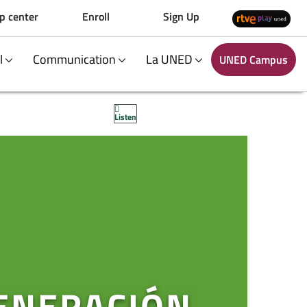
p center
Enroll
Sign Up
al
Communication
La UNED
UNED Campus
Listen
GENERACIÓN