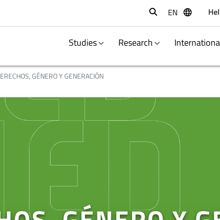
Hel
EN
Buscar
Studies
Research
Internation
ERECHOS, GÉNERO Y GENERACIÓN
HOS, GÉNERO Y 