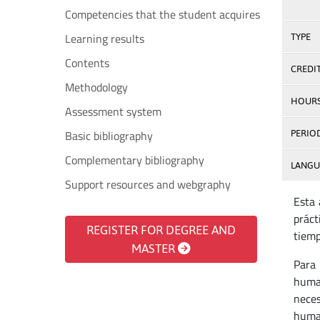
Competencies that the student acquires
Learning results
TYPE
Contents
CREDI
Methodology
HOUR
Assessment system
Basic bibliography
PERIO
Complementary bibliography
LANGU
Support resources and webgraphy
Esta 
práct
REGISTER FOR DEGREE AND
tiemp
MASTER
Para 
human
neces
human