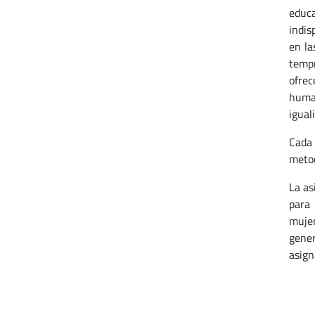
educ
indis
en la
tempr
ofrec
human
iguali
Cada 
metod
La as
para 
mujer
gener
asign